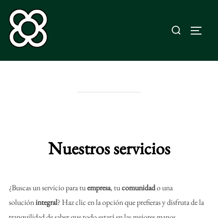
Saltar
al
Buscar:
ALTE
contenido
SERVICIOS
Nuestros servicios
¿Buscas un servicio para tu
empresa
, tu
comunidad
o una
solución
integral
? Haz clic en la opción que prefieras y disfruta de la
tranquilidad de saber que todo estará en las mejores manos.