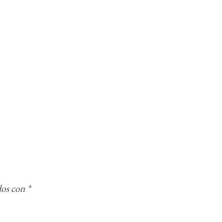
dos con
*