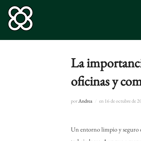
Saltar
al
contenido
La importanci
oficinas y co
Publicado
por
Andrea
en
16 de octubre de 2
el
Un entorno limpio y seguro e